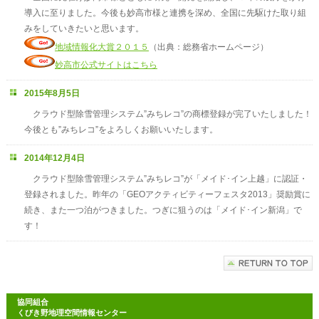
導入に至りました。今後も妙高市様と連携を深め、全国に先駆けた取り組
みをしていきたいと思います。
地域情報化大賞２０１５
（出典：総務省ホームページ）
妙高市公式サイトはこちら
2015年8月5日
クラウド型除雪管理システム”みちレコ”の商標登録が完了いたしました！
今後とも”みちレコ”をよろしくお願いいたします。
2014年12月4日
クラウド型除雪管理システム”みちレコ”が「メイド･イン上越」に認証・
登録されました。昨年の「GEOアクティビティーフェスタ2013」奨励賞に
続き、また一つ泊がつきました。つぎに狙うのは「メイド･イン新潟」で
す！
協同組合
くびき野地理空間情報センター