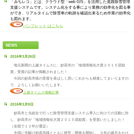
「みちレコ」とは、クラウド型「web GIS」を活用した道路除雪管理
支援システムです。システム化をする事により業務の効率化を図る事
ができ、リアルタイムで除雪車の軌跡を確認出来るため作業の効率化
も図れます。
パンフレット はこちら
NEWS
2016年3月26日
地元新聞の上越タイムスに、妙高市の「地域情報化大賞２０１５奨励
賞」受賞の記事が掲載されました！
今回の妙高市様の受賞を喜ばしく思いこれからも精進してまいりますの
で、よろしくお願いいたします。
上越タイムス掲載記事
2016年3月9日
妙高市と当組合で行った除雪管理支援システム導入に向けての活動に対
し、妙高市が「地域情報化大賞２０１５奨励賞」を受賞いたしました！
（全国で１２件が選定）
全国に先駆け妙高市様とともに研究・開発を開始し、５年の歳月をかけ